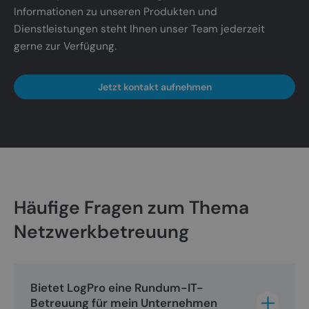
Informationen zu unseren Produkten und
Dienstleistungen steht Ihnen unser Team jederzeit
gerne zur Verfügung.
Anbieter /
Name
Ablaufdatum
Beschreibung
Domäne
_ga
1 Jahr 1
Dieser Cookie
Google LLC
Anbieter /
Jetzt kontakt aufnehmen
Name
Ablaufdatum
Beschreibung
Monat
Name ist mit
.webflow.io
Domäne
Google Univer
Google-
Analytics
IDE
1 Jahr
Dieses Cookie
Google LLC
Datenschutzerklärung
verknüpft. Die
wird von
.doubleclick.net
eine wichtige
Doubleclick
Aktualisierun
gesetzt und
am häufigste
enthält
verwendeten
Informationen
Analysediens
darüber, wie
von Google.
der
Dieses Cooki
Endbenutzer
wird verwend
Häufige Fragen zum Thema
die Website
um eindeutig
nutzt, sowie
Benutzer zu
über Werbung,
Netzwerkbetreuung
unterscheiden
die der
indem eine
Endbenutzer
zufällig gener
möglicherweise
Nummer als
vor dem
Client-ID
Besuch dieser
zugewiesen w
Website
Es ist in jeder
Bietet LogPro eine Rundum-IT-
gesehen hat.
Seitenanford
Betreuung für mein Unternehmen 
auf einer Site
_gcl_au
3 Monate
Dieses Cookie
Google LLC