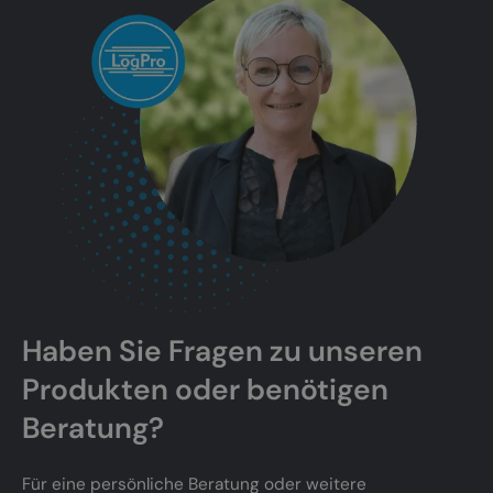
Unbedingt erforderlich
Performance
Targeting
Funktionalität
Strictly necessary cookies allow core website
functionality such as user login and account
management. The website cannot be used
properly without strictly necessary cookies.
Anbieter /
Name
Ablaufdatum
Beschre
Domäne
CookieScriptConsent
1 Monat
Dieses C
CookieScript
Cookie-S
logpro.de
verwende
Haben Sie Fragen zu unseren
Einwilli
für Besu
speicher
Produkten oder benötigen
Banner v
Script.c
Beratung?
ordnung
funktion
Für eine persönliche Beratung oder weitere