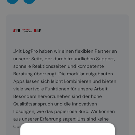
„Mit LogPro haben wir einen flexiblen Partner an
unserer Seite, der durch freundlichen Support,
schnelle Reaktionszeiten und kompetente
Beratung überzeugt. Die modular aufgebauten
Apps lassen sich leicht kombinieren und bieten
viele wertvolle Funktionen für unsere Arbeit.
Besonders hervorzuheben sind der hohe
Qualitätsanspruch und die innovativen
Lösungen, wie das papierlose Büro. Wir können
aus unserer Erfahrung sagen: Uns sind keine
Contras bekannt! 😉“