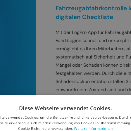
Fahrzeugabfahrkontrolle l
digitalen Checkliste
Mit der LogPro App für Fahrzeugabf
Fahrtbeginn schnell und unkomplizi
ermöglicht es Ihren Mitarbeitern, 
systematisch auf Sicherheit und Fu
Mängel oder Schäden können direkt
festgehalten werden. Durch die ei
Schadensdokumentation stellen Sie 
einwandfreiem Zustand sind und di
ist.
Diese Webseite verwendet Cookies.
te verwendet Cookies, um die Benutzerfreundlichkeit zu verbessern. Durch
site erklären Sie sich mit der Verwendung von Cookies in Übereinstimmung
Cookie-Richtlinie einverstanden.
Weitere Informationen