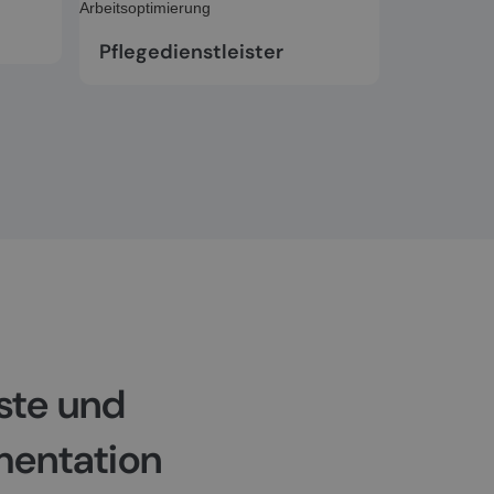
Pflegedienstleister
iste und
entation