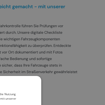
eicht gemacht - mit unserer
ahrkontrolle führen Sie Prüfungen vor
ert durch. Unsere digitale Checkliste
alle wichtigen Fahrzeugkomponenten
nktionsfähigkeit zu überprüfen. Entdeckte
 vor Ort dokumentiert und mit Fotos
nfache Bedienung und sofortige
sicher, dass Ihre Fahrzeuge stets in
e Sicherheit im Straßenverkehr gewährleistet
 die Nutzung
 mit unserer