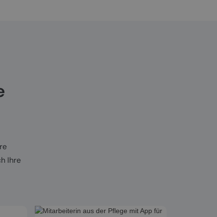
e
re
h Ihre