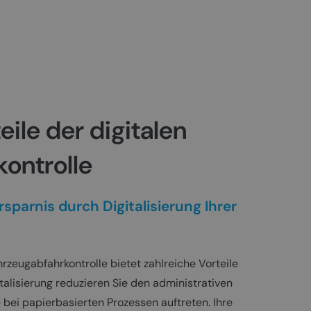
ft. Dies ist eine wichtige
tes von Google. Dieses
ationen darüber, wie der
iden, indem eine zufällig
Endbenutzer
eder Seitenanforderung auf
 Sitzungs- und
ationen darüber, wie der
Endbenutzer
Sitzungsstatus
eile der digitalen
tzt, um festzustellen, ob
ontrolle
sparnis durch Digitalisierung Ihrer
hrzeugabfahrkontrolle bietet zahlreiche Vorteile
talisierung reduzieren Sie den administrativen
bei papierbasierten Prozessen auftreten. Ihre