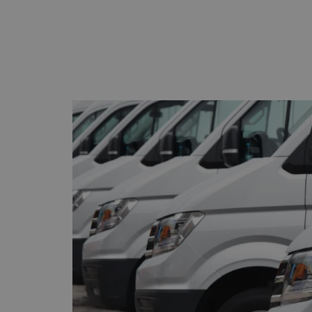
Anbie
Name
Anbieter /
Dom
Name
Domäne
_ga
Goog
.webf
IDE
Google LLC
.doubleclick
_gcl_au
Google LLC
.webflow.io
_ga_DR8FDEC9W7
.webf
test_cookie
Google LLC
.doubleclick