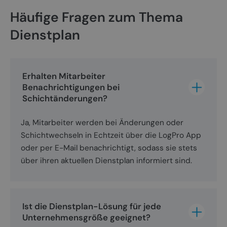
wird von
.doubleclick.net
DoubleClick
Häufige Fragen zum Thema
(im Besitz von
Google)
Dienstplan
gesetzt, um
festzustellen,
ob der Browser
des Website-
Besuchers
Cookies
Erhalten Mitarbeiter 
unterstützt.
Benachrichtigungen bei 
Schichtänderungen?
Ja, Mitarbeiter werden bei Änderungen oder
Schichtwechseln in Echtzeit über die LogPro App
oder per E-Mail benachrichtigt, sodass sie stets
über ihren aktuellen Dienstplan informiert sind.
Ist die Dienstplan-Lösung für jede 
Unternehmensgröße geeignet?