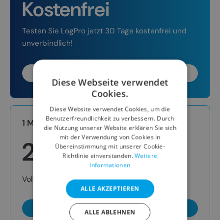
Kostenfrei
Testen Sie LogPro jetzt 30 Tage kostenfrei und
unverbindlich!
Kostenlos starten
Diese Webseite verwendet
Cookies.
Diese Website verwendet Cookies, um die
Benutzerfreundlichkeit zu verbessern. Durch
1 Monat*
die Nutzung unserer Website erklären Sie sich
mit der Verwendung von Cookies in
2,5
€
/ pro Mitarbeiter
Übereinstimmung mit unserer Cookie-
Richtlinie einverstanden.
Weitere
/ pro Monat
Informationen
Volle Flexibilität
ALLE AKZEPTIEREN
Angebot einholen
ALLE ABLEHNEN